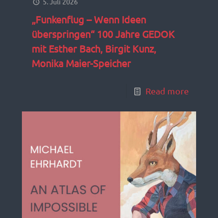
5. Juli 2026
„Funkenflug – Wenn Ideen
überspringen“ 100 Jahre GEDOK
mit Esther Bach, Birgit Kunz,
Monika Maier-Speicher
Read more